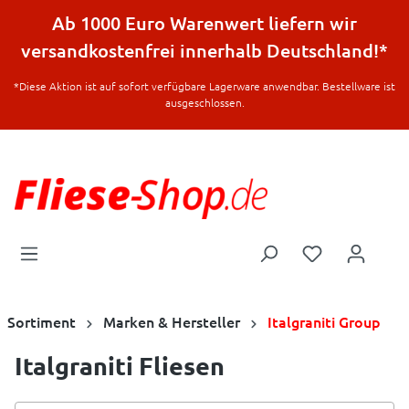
halt springen
Ab 1000 Euro Warenwert liefern wir
versandkostenfrei innerhalb Deutschland!*
*Diese Aktion ist auf sofort verfügbare Lagerware anwendbar. Bestellware ist
ausgeschlossen.
Sortiment
Marken & Hersteller
Italgraniti Group
Italgraniti Fliesen