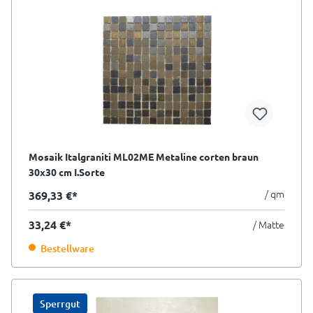
Mosaik Italgraniti ML02ME Metaline corten braun
30x30 cm I.Sorte
/ qm
369,33 €*
33,24 €*
/ Matte
Bestellware
Sperrgut