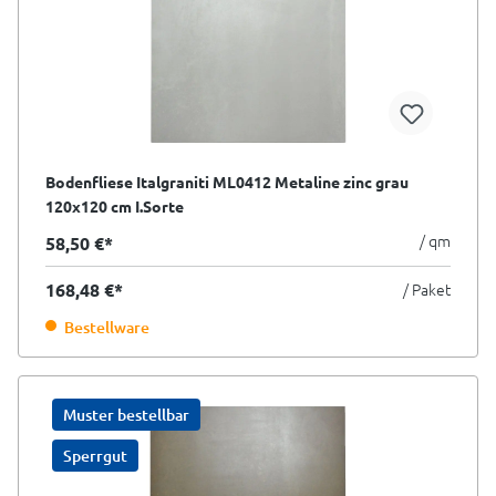
Bodenfliese Italgraniti ML0412 Metaline zinc grau
120x120 cm I.Sorte
/ qm
58,50 €*
168,48 €*
/ Paket
Bestellware
Muster bestellbar
Sperrgut